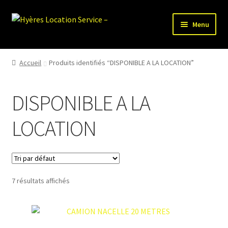
Aller
Aller
Menu
à
au
la
contenu
HLS-ACCUEIL
navigation
Accueil
Produits identifiés “DISPONIBLE A LA LOCATION”
LOCATION MATERIEL
DISPONIBLE A LA
VENTE MATERIEL
LOCATION
PARTENAIRES
7 résultats affichés