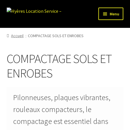
Aller
Aller
Menu
à
au
la
contenu
HLS-ACCUEIL
navigation
Accueil
COMPACTAGE SOLS ET ENROBES
LOCATION MATERIEL
COMPACTAGE SOLS ET
VENTE MATERIEL
ENROBES
PARTENAIRES
Pilonneuses, plaques vibrantes,
rouleaux compacteurs, le
compactage est essentiel dans