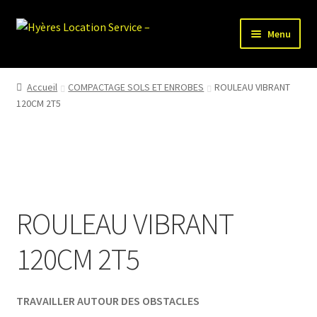
Aller
Aller
Menu
à
au
la
contenu
HLS-ACCUEIL
navigation
Accueil
COMPACTAGE SOLS ET ENROBES
ROULEAU VIBRANT
120CM 2T5
LOCATION MATERIEL
VENTE MATERIEL
PARTENAIRES
ROULEAU VIBRANT
120CM 2T5
TRAVAILLER AUTOUR DES OBSTACLES