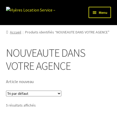
Aller
Aller
Menu
à
au
la
contenu
HLS-ACCUEIL
navigation
Accueil
Produits identifiés “NOUVEAUTE DANS VOTRE AGENCE”
LOCATION MATERIEL
NOUVEAUTE DANS
VENTE MATERIEL
VOTRE AGENCE
PARTENAIRES
Article nouveau
5 résultats affichés