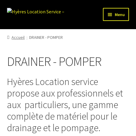
Aller
Aller
Menu
à
au
la
contenu
HLS-ACCUEIL
navigation
Accueil
DRAINER - POMPER
LOCATION MATERIEL
DRAINER - POMPER
VENTE MATERIEL
PARTENAIRES
Hyères Location service
propose aux professionnels et
aux particuliers, une gamme
complète de matériel pour le
drainage et le pompage.