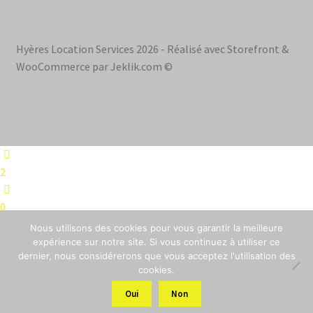
Hyères Location Services 2026 - Réalisé avec Storefront &
WooCommerce par Jeklik.com ©
2
0
Nous utilisons des cookies pour vous garantir la meilleure
0
expérience sur notre site. Si vous continuez à utiliser ce
dernier, nous considérerons que vous acceptez l'utilisation des
cookies.
0
Oui
Non
0