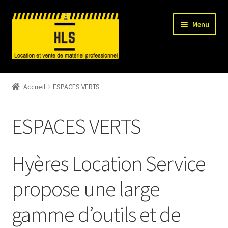
Aller
Aller
Menu
à
au
la
contenu
navigation
HLS-ACCUEIL
Accueil
ESPACES VERTS
LOCATION MATERIEL
ESPACES VERTS
VENTE MATERIEL
PARTENAIRES
Hyères Location Service
propose une large
gamme d’outils et de