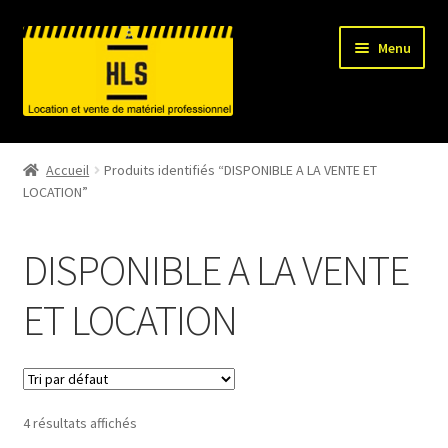
Aller
Aller
Menu
à
au
la
contenu
navigation
HLS-ACCUEIL
Accueil
Produits identifiés “DISPONIBLE A LA VENTE ET
LOCATION”
LOCATION MATERIEL
VENTE MATERIEL
DISPONIBLE A LA VENTE
PARTENAIRES
ET LOCATION
4 résultats affichés