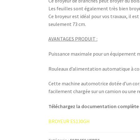
Ce broyeur de branches peut broyer du bois 
Les feuilles sont également très bien broy
Ce broyeur est idéal pour vos travaux, il es
seulement 73 cm.
AVANTAGES PRODUIT :
Puissance maximale pour un équipement mo
Rouleaux d’alimentation automatique à c
Cette machine automotrice dotée d’un cor
facilement chargée sur un camion ou une 
Téléchargez la documentation complète en 
BROYEUR ES130GH