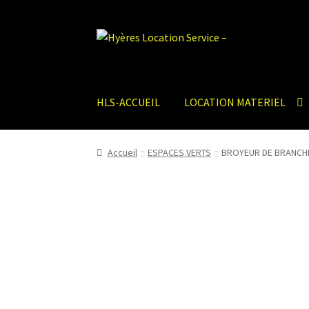
Aller
Aller
à
au
la
contenu
navigation
HLS-ACCUEIL
LOCATION MATERIEL
Accueil
ESPACES VERTS
BROYEUR DE BRANCHE