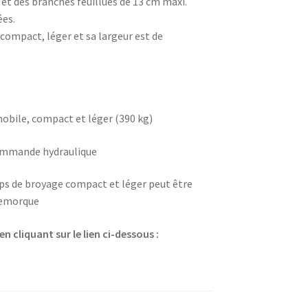
et des branches feuillues de 13 cm maxi.
ées.
t compact, léger et sa largeur est de
bile, compact et léger (390 kg)
ommande hydraulique
ps de broyage compact et léger peut être
remorque
cliquant sur le lien ci-dessous :