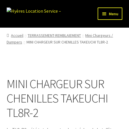
Aller
Aller
Menu
à
au
la
contenu
HLS-ACCUEIL
navigation
Accueil
TERRASSEMENT-REMBLAIEMENT
Mini Chargeurs /
Dumpers
MINI CHARGEUR SUR CHENILLES TAKEUCHI TL8R-2
LOCATION MATERIEL
VENTE MATERIEL
PARTENAIRES
MINI CHARGEUR SUR
CHENILLES TAKEUCHI
TL8R-2