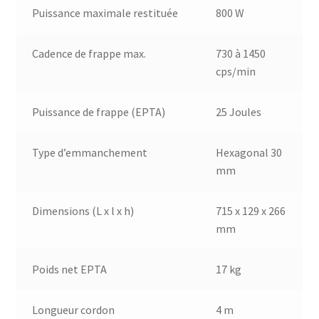
Puissance maximale restituée
800 W
Cadence de frappe max.
730 à 1450
cps/min
Puissance de frappe (EPTA)
25 Joules
Type d’emmanchement
Hexagonal 30
mm
Dimensions (L x l x h)
715 x 129 x 266
mm
Poids net EPTA
17 kg
Longueur cordon
4 m