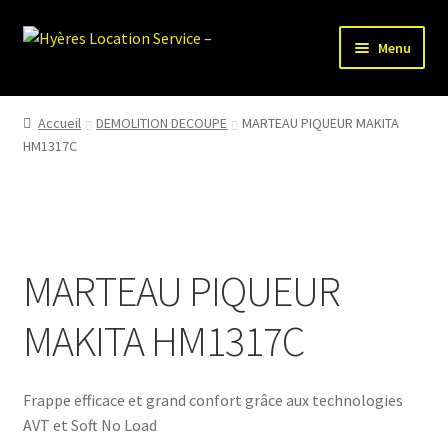
Aller
Aller
Menu
à
au
la
contenu
HLS-ACCUEIL
navigation
Accueil
DEMOLITION DECOUPE
MARTEAU PIQUEUR MAKITA
HM1317C
LOCATION MATERIEL
VENTE MATERIEL
PARTENAIRES
MARTEAU PIQUEUR
MAKITA HM1317C
Frappe efficace et grand confort grâce aux technologies
AVT et Soft No Load