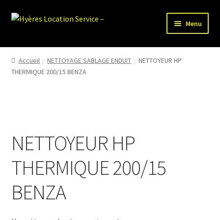
Aller
Aller
Menu
à
au
la
contenu
HLS-ACCUEIL
navigation
Accueil
NETTOYAGE SABLAGE ENDUIT
NETTOYEUR HP
THERMIQUE 200/15 BENZA
LOCATION MATERIEL
VENTE MATERIEL
PARTENAIRES
NETTOYEUR HP
THERMIQUE 200/15
BENZA