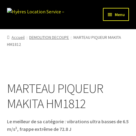
Aller
Aller
Menu
à
au
la
contenu
HLS-ACCUEIL
navigation
Accueil
DEMOLITION DECOUPE
MARTEAU PIQUEUR MAKITA
HM1812
LOCATION MATERIEL
VENTE MATERIEL
PARTENAIRES
MARTEAU PIQUEUR
MAKITA HM1812
Le meilleur de sa catégorie : vibrations ultra basses de 6.5
m/s², frappe extrême de 72.8 J