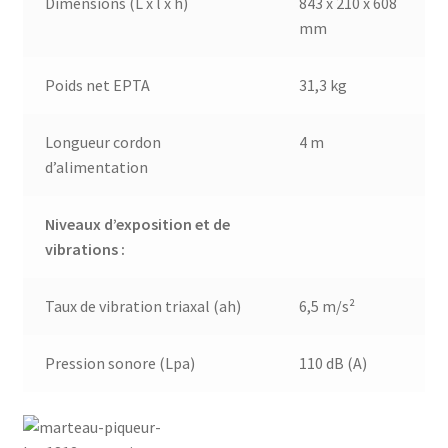
Dimensions (L x l x h)
843 x 210 x 608
mm
Poids net EPTA
31,3 kg
Longueur cordon
4 m
d’alimentation
Niveaux d’exposition et de
vibrations :
Taux de vibration triaxal (ah)
6,5 m/s²
Pression sonore (Lpa)
110 dB (A)