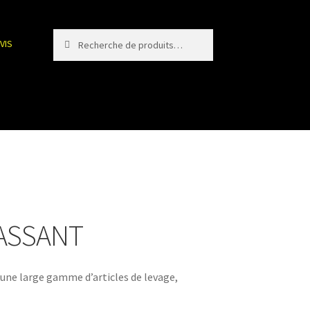
Recherche
Recherche
VIS
pour :
PASSANT
ne large gamme d’articles de levage,