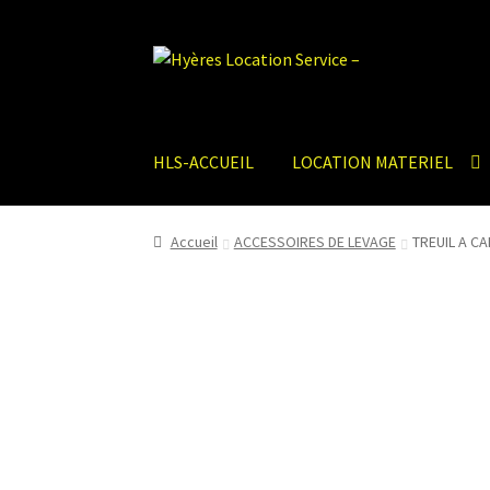
Aller
Aller
à
au
la
contenu
navigation
HLS-ACCUEIL
LOCATION MATERIEL
Accueil
ACCESSOIRES DE LEVAGE
TREUIL A C