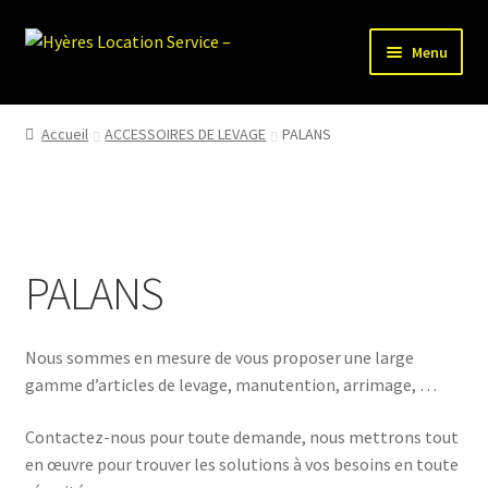
Aller
Aller
Menu
à
au
la
contenu
HLS-ACCUEIL
navigation
Accueil
ACCESSOIRES DE LEVAGE
PALANS
LOCATION MATERIEL
VENTE MATERIEL
PALANS
PARTENAIRES
Nous sommes en mesure de vous proposer une large
gamme d’articles de levage, manutention, arrimage, …
Contactez-nous pour toute demande, nous mettrons tout
en œuvre pour trouver les solutions à vos besoins en toute