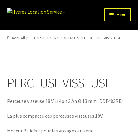
Aller
Aller
Menu
à
au
la
contenu
HLS-ACCUEIL
navigation
Accueil
OUTILS ELECTROPORTATIFS
PERCEUSE VISSEUSE
LOCATION MATERIEL
VENTE MATERIEL
PERCEUSE VISSEUSE
PARTENAIRES
Perceuse visseuse 18 V Li-Ion 3 Ah Ø 13 mm : DDF483RFJ
La plus compacte des perceuses visseuses 18V.
Moteur BL idéal pour les vissages en série.