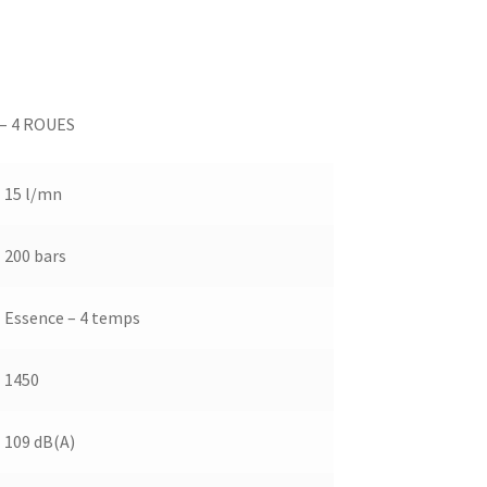
– 4 ROUES
15 l/mn
200 bars
Essence – 4 temps
1450
109 dB(A)