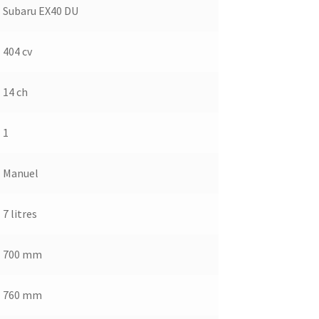
Subaru EX40 DU
404 cv
14 ch
1
Manuel
7 litres
700 mm
760 mm