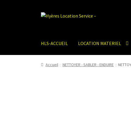
Aller
Aller
à
au
la
contenu
navigation
HLS-ACCUEIL
LOCATION MATERIEL
Accueil
NETTOYER - SABLER - ENDUIRE
NETTOY