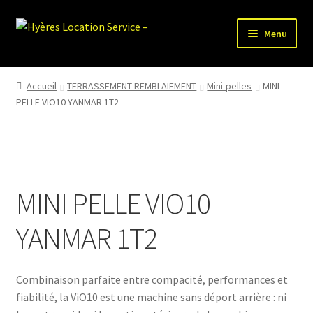
Aller
Aller
Menu
à
au
la
contenu
HLS-ACCUEIL
navigation
Accueil
TERRASSEMENT-REMBLAIEMENT
Mini-pelles
MINI
PELLE VIO10 YANMAR 1T2
LOCATION MATERIEL
VENTE MATERIEL
PARTENAIRES
MINI PELLE VIO10
YANMAR 1T2
Combinaison parfaite entre compacité, performances et
fiabilité, la ViO10 est une machine sans déport arrière : ni