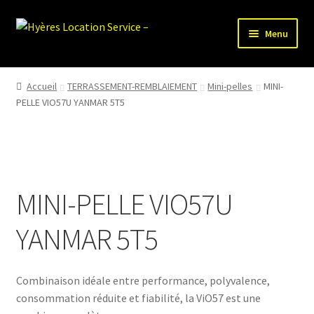
Aller
Aller
Menu
à
au
la
contenu
HLS-ACCUEIL
navigation
Accueil
TERRASSEMENT-REMBLAIEMENT
Mini-pelles
MINI-
PELLE VIO57U YANMAR 5T5
LOCATION MATERIEL
VENTE MATERIEL
PARTENAIRES
MINI-PELLE VIO57U
YANMAR 5T5
Combinaison idéale entre performance, polyvalence,
consommation réduite et fiabilité, la ViO57 est une