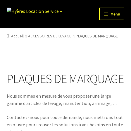
Aller
Aller
Menu
à
au
la
contenu
HLS-ACCUEIL
navigation
Accueil
ACCESSOIRES DE LEVAGE
PLAQUES DE MARQUAGE
LOCATION MATERIEL
VENTE MATERIEL
PLAQUES DE MARQUAGE
PARTENAIRES
Nous sommes en mesure de vous proposer une large
gamme d’articles de levage, manutention, arrimage, …
Contactez-nous pour toute demande, nous mettrons tout
en œuvre pour trouver les solutions à vos besoins en toute