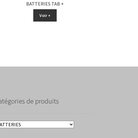
BATTERIES TAB +
Voir +
atégories de produits