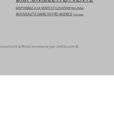
DISPONIBLE A LA VENTE ET LOCATION
Mini Pelle
NOUVEAUTE DANS VOTRE AGENCE
Tranchée
ec Storefront & WooCommerce par Jeklik.com ©