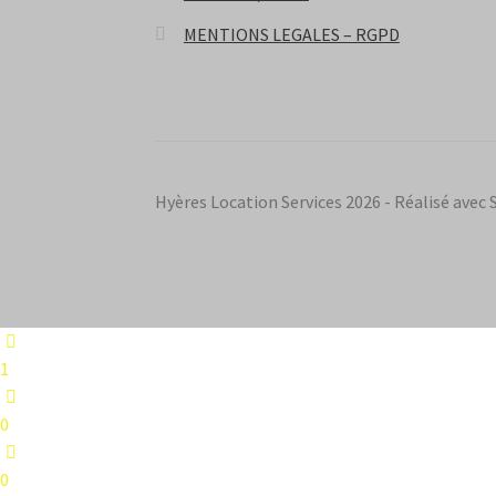
MENTIONS LEGALES – RGPD
Hyères Location Services 2026 - Réalisé av
1
0
0