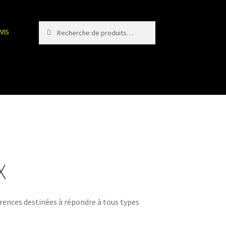
Recherche
Recherche
VIS
pour :
X
rences destinées à répondre à tous types