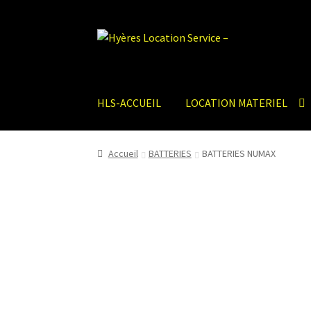
Aller
Aller
à
au
la
contenu
navigation
HLS-ACCUEIL
LOCATION MATERIEL
Accueil
BATTERIES
BATTERIES NUMAX