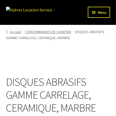
Aller
Aller
Menu
à
au
la
contenu
HLS-ACCUEIL
navigation
Accueil
CONSOMMABLES DE CHANTIER
DISQUES ABRASIFS
GAMME CARRELAGE, CERAMIQUE, MARBRE
LOCATION MATERIEL
VENTE MATERIEL
PARTENAIRES
DISQUES ABRASIFS
GAMME CARRELAGE,
CERAMIQUE, MARBRE