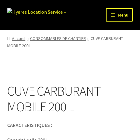
Aller
Aller
Menu
à
au
la
contenu
HLS-ACCUEIL
navigation
Accueil
CONSOMMABLES DE CHANTIER
CUVE CARBURANT
MOBILE 200 L
LOCATION MATERIEL
VENTE MATERIEL
PARTENAIRES
CUVE CARBURANT
MOBILE 200 L
CARACTERISTIQUES :