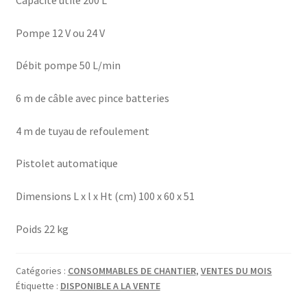
Capacité utile 200 L
Pompe 12 V ou 24 V
Débit pompe 50 L/min
6 m de câble avec pince batteries
4 m de tuyau de refoulement
Pistolet automatique
Dimensions L x l x Ht (cm) 100 x 60 x 51
Poids 22 kg
Catégories :
CONSOMMABLES DE CHANTIER
,
VENTES DU MOIS
Étiquette :
DISPONIBLE A LA VENTE