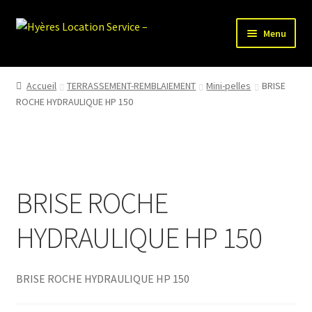
Aller
Aller
Menu
à
au
la
contenu
HLS-ACCUEIL
navigation
Accueil
TERRASSEMENT-REMBLAIEMENT
Mini-pelles
BRISE
ROCHE HYDRAULIQUE HP 150
LOCATION MATERIEL
VENTE MATERIEL
PARTENAIRES
BRISE ROCHE
HYDRAULIQUE HP 150
BRISE ROCHE HYDRAULIQUE HP 150