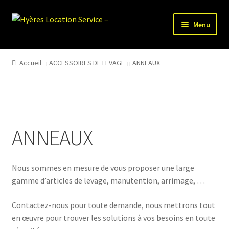
Aller
Aller
Menu
à
au
la
contenu
HLS-ACCUEIL
navigation
Accueil
ACCESSOIRES DE LEVAGE
ANNEAUX
LOCATION MATERIEL
VENTE MATERIEL
ANNEAUX
PARTENAIRES
Nous sommes en mesure de vous proposer une large
gamme d’articles de levage, manutention, arrimage, …
Contactez-nous pour toute demande, nous mettrons tout
en œuvre pour trouver les solutions à vos besoins en toute