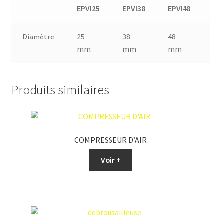
EPVI25
EPVI38
EPVI48
EP
Diamètre
25
38
48
5
mm
mm
mm
m
Produits similaires
COMPRESSEUR D’AIR
Voir +