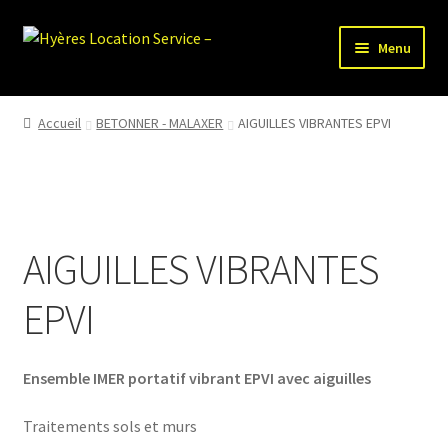
Aller
Aller
Menu
à
au
la
contenu
HLS-ACCUEIL
navigation
Accueil
BETONNER - MALAXER
AIGUILLES VIBRANTES EPVI
LOCATION MATERIEL
VENTE MATERIEL
AIGUILLES VIBRANTES
PARTENAIRES
EPVI
Ensemble IMER portatif vibrant EPVI avec aiguilles
Traitements sols et murs