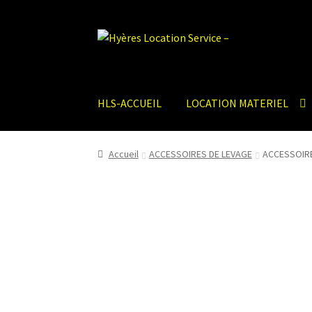
Aller
Aller
à
au
la
contenu
navigation
HLS-ACCUEIL
LOCATION MATERIEL
Accueil
ACCESSOIRES DE LEVAGE
ACCESSOIRE