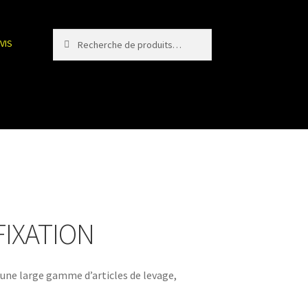
Recherche
Recherche
VIS
pour :
FIXATION
ne large gamme d’articles de levage,