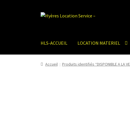
Aller
Aller
à
au
la
contenu
navigation
HLS-ACCUEIL
LOCATION MATERIEL
Accueil
Produits identifiés “DISPONIBLE A LA V